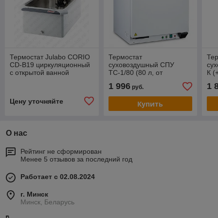
Термостат Julabo CORIO
Термостат
Те
CD-B19 циркуляционный
суховоздушный СПУ
сух
с открытой ванной
ТС-1/80 (80 л, от
К (
(+20...+150 °С,ванна-
tокр+5°С до 60°С, камера
70 
1 996
1 
руб.
нерж.,до 19 л)
из нерж. стали,
арт.9012419
вентилятор, освещение)
Цену уточняйте
Купить
О нас
Рейтинг не сформирован
Менее 5 отзывов за последний год
Работает с 02.08.2024
г. Минск
Минск, Беларусь