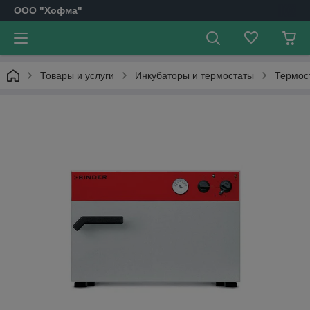
OOO "Хофма"
Товары и услуги
Инкубаторы и термостаты
Термост