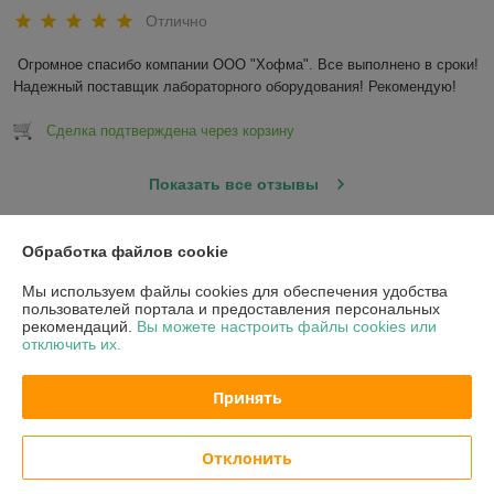
Отлично
Огромное спасибо компании ООО "Хофма". Все выполнено в сроки! 
Надежный поставщик лабораторного оборудования! Рекомендую!
Сделка подтверждена через корзину
Показать все отзывы
Обработка файлов cookie
О нас
Мы используем файлы cookies для обеспечения удобства
пользователей портала и предоставления персональных
Контакты
рекомендаций.
Вы можете настроить файлы cookies или
отключить их.
Доставка и оплата
Принять
График работы
Отклонить
Полная версия сайта