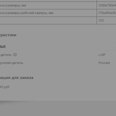
ные размеры, мм
1200х750х9
ные размеры рабочей камеры, мм
770х430х56
125
еристики
НЫЕ
одитель
LOIP
производитель
Россия
ация для заказа
33
руб.