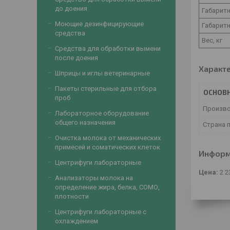
до доения
Габарит
Моющие дезинфицирующие
Габарит
средства
Вес, кг
Средства для обработки вымени
после доения
Характ
Шприцы и иглы ветеринарные
Пакеты стерильные для отбора
ОСНОВ
проб
Произв
Лабораторное оборудование
общего назначения
Страна 
Очистка молока от механических
примесей и соматических клеток
Информ
Центрифуги лабораторные
Цена:
2 2
Анализаторы молока на
определение жира, белка, СОМО,
плотности
Центрифуги лабораторные с
охлаждением