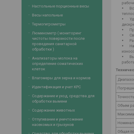
рабоч
Настольные порционные весы
Вст
тепло
Весы напольные
Удо
Термогигрометры
дискр
Про
Люминометр ( мониторинг
Све
чистоты поверхности после
Раб
проведения санитарной
Над
обработки )
износо
Выс
Анализаторы молока на
работ
определение соматических
клеток
Техничес
Влагомеры для зерна и кормов
Диапазо
Идентификация и учет КРС
Погрешн
Содержание и уход, средства для
Точност
обработки вымени
Объем ра
Содержание животных
Максима
Отпугивание и уничтожение
Номинал
насекомых и грызунов
Общая п
Средство для обработки вымени