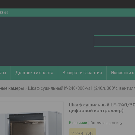
33-66
кты
Доставка и оплата
Возврат и гарантия
Новости и с
ьные камеры
Шкаф сушильный lf-240/300-vs1 (240л, 300°с, вентил
Шкаф сушильный LF-240/300-
цифровой контроллер)
В наличии
Оптом и в розницу
2 233
руб.