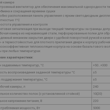
ей камере
роенный вентилятор для обеспечения максимальной однородности тем
обмена и сокращения времени сушки
бно расположенная панель управления с ярким светодиодным дисплее
етностью 1°С
стота управления и контроля
товая сигнализация при выходе текущей температуры за границы допу
очая камера из нержавеющей стали, перфорированные полки для обра
ежный механизм закрытия двери с удобной поворотной ручкой и каче
- и термостойкостью для плотного прилегания двери к корпусу рабоче
окоэффективная теплоизоляция корпуса на основе базальтового воло
ы при любых температурах
кие характеристики:
н задаваемых температур, °С
+50…+300
ость воспроизведения заданной температуры °С
±5
ь поддержания температуры, °С
±5
бочей камеры, л
240
льное количество полок (с установленной стойкой)
10(20)
ьное напряжение питания, В
220
отребляемая мощность, Вт
5000