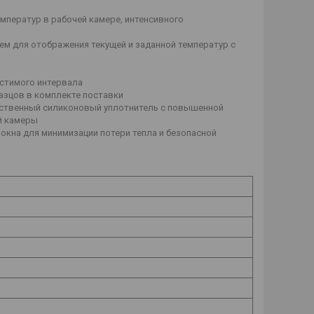
ператур в рабочей камере, интенсивного
м для отображения текущей и заданной температур с
стимого интервала
зцов в комплекте поставки
ственный силиконовый уплотнитель с повышенной
й камеры
кна для минимизации потери тепла и безопасной