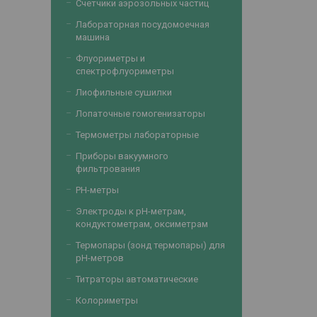
Счетчики аэрозольных частиц
Лабораторная посудомоечная
машина
Флуориметры и
спектрофлуориметры
Лиофильные сушилки
Лопаточные гомогенизаторы
Термометры лабораторные
Приборы вакуумного
фильтрования
PH-метры
Электроды к рН-метрам,
кондуктометрам, оксиметрам
Термопары (зонд термопары) для
рН-метров
Титраторы автоматические
Колориметры