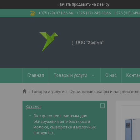
Начать продавать на Deal.by
+375 (29) 371-66-66
+375 (17) 242-38-66
+375 (33) 349-
OOO "Хофма"
Главная
Товары и услуги
О нас
Конта
Товары и услуги
Сушильные шкафы и нагревател
Каталог
Экспресс тест-системы для
обнаружения антибиотиков в
молоке, сыворотке и молочных
продуктах