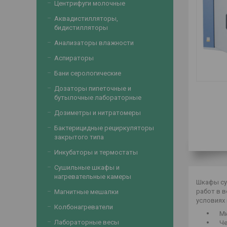
Центрифуги молочные
Аквадистилляторы,
бидистилляторы
Анализаторы влажности
Аспираторы
Бани серологические
Дозаторы пипеточные и
бутылочные лабораторные
Дозиметры и нитратомеры
Бактерицидные рециркуляторы
закрытого типа
Инкубаторы и термостаты
Сушильные шкафы и
нагревательные камеры
Шкафы су
работ в в
Магнитные мешалки
условиях 
Колбонагреватели
Мик
Лабораторные весы
Чет