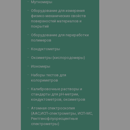
Мутномеры
Оборудование для измерения
физико-механических свойств
поверхностей материалов и
покрытий
Оборудование для переработки
полимеров
Кондуктометры
Оксиметры (кислородомеры)
Иономеры
Наборы тестов для
колориметров
Калибровочные растворы и
стандарты для рН-метрии,
кондуктометров, оксиметров
Атомная спектроскопия
(ААС,ИСП-спектрометры, ИСП-МС,
Рентгенофлуоресцентные
спектрометры)