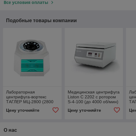
Все условия оплаты
Подобные товары компании
Лабораторная
Медицинская центрифуга
Ла
центрифуга-вортекс
Liston C 2202 с ротором
цен
ТАГЛЕР МЦ-2800 (2800
S-4-100 (до 4000 об/мин)
ТА
об/мин, 12x2 мл, 12х0,5
(28
Цену уточняйте
Цену уточняйте
Це
мл, 6х0,2 мл)
мл,
О нас