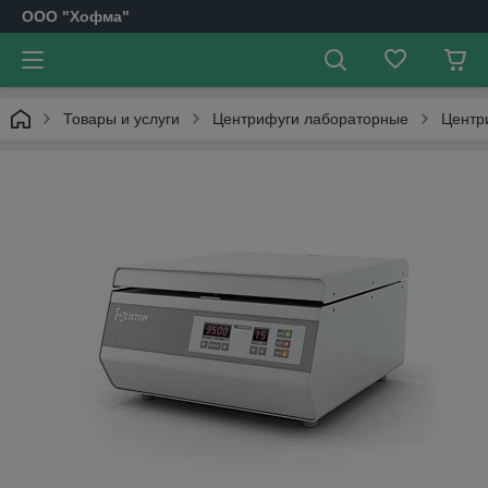
OOO "Хофма"
Товары и услуги
Центрифуги лабораторные
Центри