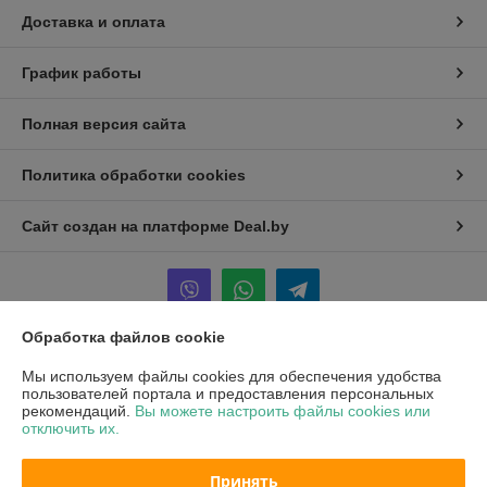
Доставка и оплата
График работы
Полная версия сайта
Политика обработки cookies
Сайт создан на платформе Deal.by
Обработка файлов cookie
Информация для покупателя
Мы используем файлы cookies для обеспечения удобства
пользователей портала и предоставления персональных
Юридическое лицо:
ООО "ХОФМА"
рекомендаций.
Вы можете настроить файлы cookies или
220084, г. Минск, ул. Ф. Скорины 51, оф 302
отключить их.
Регистрационный номер ЕГР: 193780344
Принять