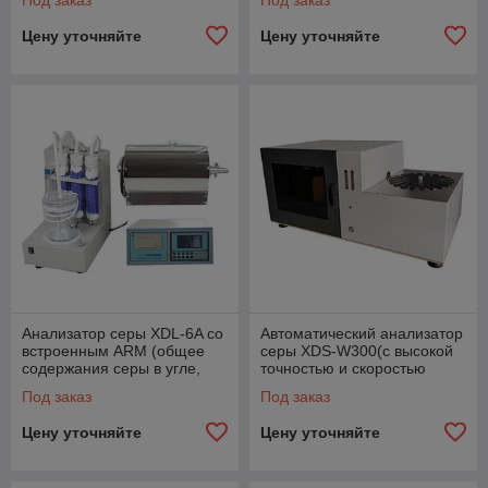
Под заказ
Под заказ
отходов и т.д.)
Цену уточняйте
Цену уточняйте
Анализатор серы XDL-6A со
Автоматический анализатор
встроенным ARM (общее
серы XDS-W300(с высокой
содержания серы в угле,
точностью и скоростью
стали и различных
определять содержание
Под заказ
Под заказ
полезных ископаемых)
серы в топливе)
Цену уточняйте
Цену уточняйте