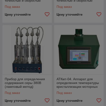
точностью и скоростью
точностью и скоростью
определять содержание
определять содержание
Под заказ
Под заказ
серы в топливе)
серы в топливе)
Цену уточняйте
Цену уточняйте
Прибор для определения
АТКмт-04. Аппарат для
содержания серы 380B
определения температуры
(ламповый метод)
кристаллизации моторных
топлив
Под заказ
Под заказ
Цену уточняйте
Цену уточняйте