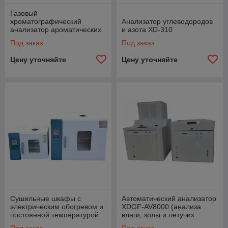
Газовый
хроматографический
Анализатор углеводородов
анализатор ароматических
и азота XD-310
углеводородов EIE-RG-22
Под заказ
Под заказ
C9 C10
Цену уточняйте
Цену уточняйте
Сушильные шкафы с
Автоматический анализатор
электрическим обогревом и
XDGF-AV8000 (анализа
постоянной температурой
влаги, золы и летучих
серии 101
веществ твердого топлива/