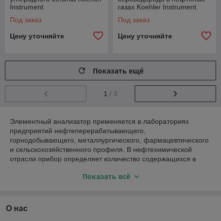
Instrument
газах Koehler Instrument
Под заказ
Под заказ
Цену уточняйте
Цену уточняйте
Показать ещё
1
/ 3
Элементный анализатор применяется в лабораториях
предприятий нефтеперерабатывающего,
горнодобывающего, металлургического, фармацевтического
и сельскохозяйственного профиля. В нефтехимической
отрасли прибор определяет количество содержащихся в
нефти элементов.
Показать всё
Выделяют две разновидности анализатора, отличающиеся
по принципу действия:
– волнодисперсионные – действуют на базе волнового
О нас
анализа,
– энергодисперсионные – в основе