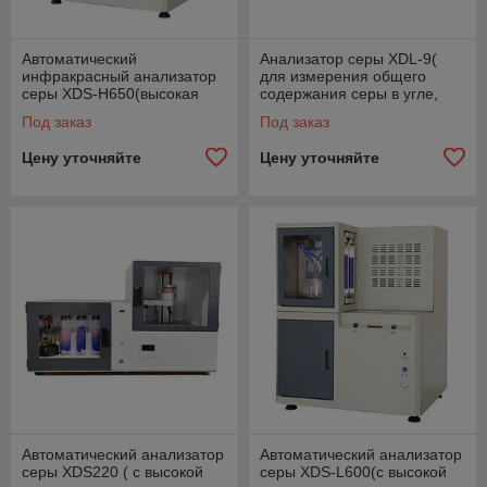
Автоматический
Анализатор серы XDL-9(
инфракрасный анализатор
для измерения общего
серы XDS-H650(высокая
содержания серы в угле,
точность и скорость
коксе, нефти и других
Под заказ
Под заказ
определять содержание
материалах)
серы)
Цену уточняйте
Цену уточняйте
Автоматический анализатор
Автоматический анализатор
серы XDS220 ( с высокой
серы XDS-L600(с высокой