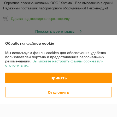
Огромное спасибо компании ООО "Хофма". Все выполнено в сроки! 
Надежный поставщик лабораторного оборудования! Рекомендую!
Сделка подтверждена через корзину
Показать все отзывы
Обработка файлов cookie
О нас
Мы используем файлы cookies для обеспечения удобства
пользователей портала и предоставления персональных
рекомендаций.
Вы можете настроить файлы cookies или
Контакты
отключить их.
Доставка и оплата
Принять
График работы
Отклонить
Полная версия сайта
Политика обработки cookies