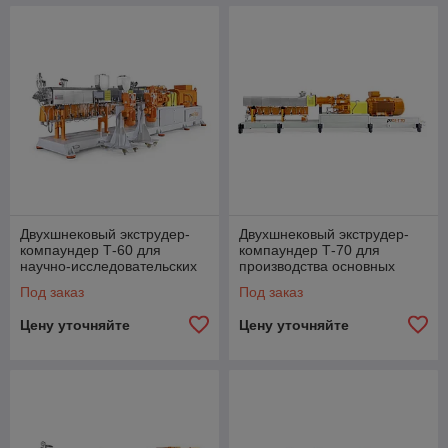
Двухшнековый экструдер-
Двухшнековый экструдер-
компаундер Т-60 для
компаундер Т-70 для
научно-исследовательских
производства основных
работ и новых рецептур
полимеров и
Под заказ
Под заказ
конструкционных
полимерных соедин
Цену уточняйте
Цену уточняйте