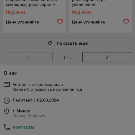
сменщики) poex cерии R
увеличения
для обработки
производительность
Под заказ
Под заказ
высокочувствительных
пропорционально времени
полимеров
запуска
Цену уточняйте
Цену уточняйте
Показать ещё
1
/ 5
О нас
Рейтинг не сформирован
Менее 5 отзывов за последний год
Работает с 02.08.2024
г. Минск
Минск, Беларусь
Контакты