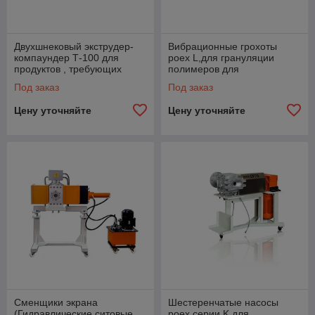
Двухшнековый экструдер-
Вибрационные грохоты
компаундер Т-100 для
poex L,для грануляции
продуктов , требующих
полимеров для
гомогенизации и
производства гранул из
Под заказ
Под заказ
диспергирования
пластиковых и резиновых
гранул
Цену уточняйте
Цену уточняйте
Сменщики экрана
Шестеренчатые насосы
(Гидравлические ситовые
poex cерии K для