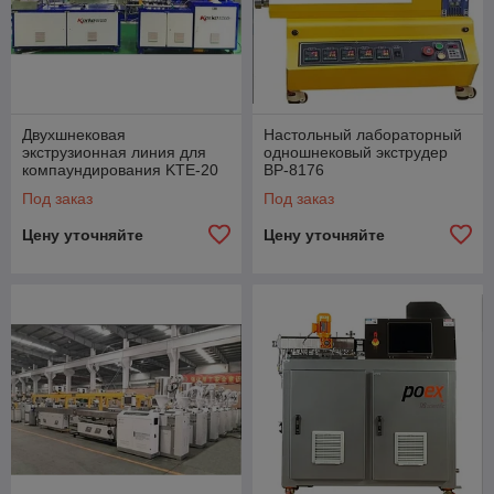
Двухшнековая
Настольный лабораторный
экструзионная линия для
одношнековый экструдер
компаундирования KTE-20
BP-8176
Под заказ
Под заказ
Цену уточняйте
Цену уточняйте