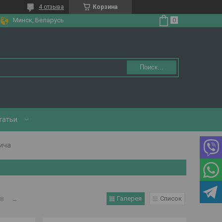
4 отзыва
Корзина
Минск, Беларусь
Поиск...
татьи
пича
Галерея
Список
8
→