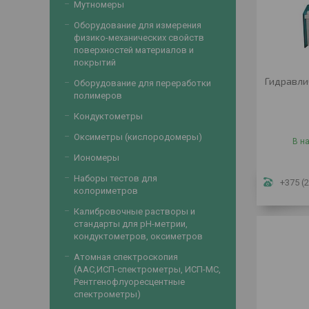
Мутномеры
Оборудование для измерения
физико-механических свойств
поверхностей материалов и
покрытий
Гидравли
Оборудование для переработки
полимеров
Кондуктометры
Оксиметры (кислородомеры)
В н
Иономеры
Наборы тестов для
+375 (2
колориметров
Калибровочные растворы и
стандарты для рН-метрии,
кондуктометров, оксиметров
Атомная спектроскопия
(ААС,ИСП-спектрометры, ИСП-МС,
Рентгенофлуоресцентные
спектрометры)