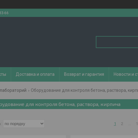
33-66
кты
Доставка и оплата
Возврат и гарантия
Новости и с
 лабораторий
Оборудование для контроля бетона, раствора, кир
рудование для контроля бетона, раствора, кирпича
1
2
...
1