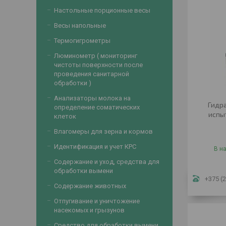
Настольные порционные весы
Весы напольные
Термогигрометры
Люминометр ( мониторинг
чистоты поверхности после
проведения санитарной
обработки )
Анализаторы молока на
Гидр
определение соматических
испы
клеток
Влагомеры для зерна и кормов
Идентификация и учет КРС
В н
Содержание и уход, средства для
обработки вымени
+375 (2
Содержание животных
Отпугивание и уничтожение
насекомых и грызунов
Средство для обработки вымени