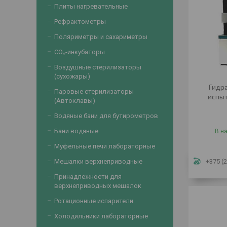
Плиты нагревательные
Рефрактометры
Поляриметры и сахариметры
CO₂-инкубаторы
Воздушные стерилизаторы
(сухожары)
Гидр
Паровые стерилизаторы
испыт
(Автоклавы)
Водяные бани для бутирометров
Бани водяные
В н
Муфельные печи лабораторные
Мешалки верхнеприводные
+375 (2
Принадлежности для
верхнеприводных мешалок
Ротационные испарители
Холодильники лабораторные