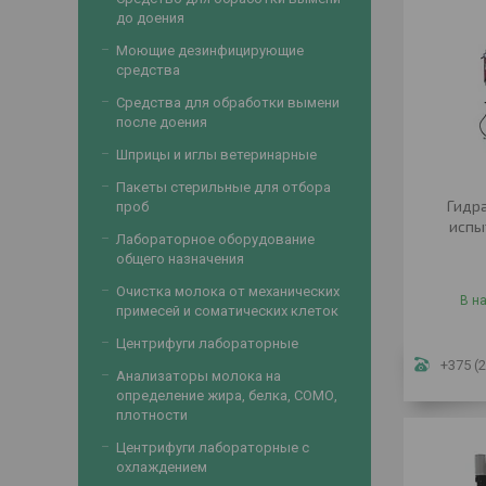
до доения
Моющие дезинфицирующие
средства
Средства для обработки вымени
после доения
Шприцы и иглы ветеринарные
Пакеты стерильные для отбора
Гидр
проб
испы
Лабораторное оборудование
общего назначения
Очистка молока от механических
В н
примесей и соматических клеток
Центрифуги лабораторные
+375 (2
Анализаторы молока на
определение жира, белка, СОМО,
плотности
Центрифуги лабораторные с
охлаждением