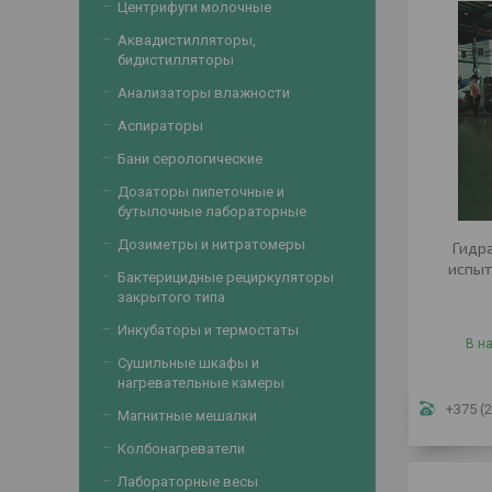
Центрифуги молочные
Аквадистилляторы,
бидистилляторы
Анализаторы влажности
Аспираторы
Бани серологические
Дозаторы пипеточные и
бутылочные лабораторные
Дозиметры и нитратомеры
Гидр
испыт
Бактерицидные рециркуляторы
закрытого типа
Инкубаторы и термостаты
В н
Сушильные шкафы и
нагревательные камеры
+375 (2
Магнитные мешалки
Колбонагреватели
Лабораторные весы