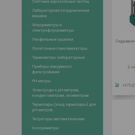
Счетчики аэрозольных частиц
Лабораторная посудомоечная
машина
Флуориметры и
спектрофлуориметры
Лиофильные сушилки
Гидравли
Лопаточные гомогенизаторы
Термометры лабораторные
Приборы вакуумного
В н
фильтрования
PH-метры
+375 (2
Электроды к рН-метрам,
кондуктометрам, оксиметрам
Термопары (зонд термопары) для
рН-метров
Титраторы автоматические
Колориметры