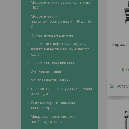
Морозильники лабораторные до
-40 С
Морозильники
низкотемпературные от -40 до -85
С
Климатические камеры
Насосы для перекачки жидких,
Гидравли
вязких веществ с бочек, канистр,
колб
Перистальтический насос
В н
Счетчик колоний
Ультразвуковые ванны
+375 (2
Лабораторные вакуумные насосы
и станции
Секундомеры и таймеры
лабораторные
Микроволновая система
пробоподготовки