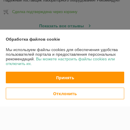
Надежный поставщик лабораторного оборудования! Рекомендую!
Сделка подтверждена через корзину
Показать все отзывы
Обработка файлов cookie
О нас
Мы используем файлы cookies для обеспечения удобства
пользователей портала и предоставления персональных
рекомендаций.
Вы можете настроить файлы cookies или
Контакты
отключить их.
Доставка и оплата
Принять
График работы
Отклонить
Полная версия сайта
Политика обработки cookies
Сайт создан на платформе Deal.by