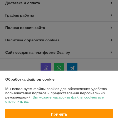
Доставка и оплата
График работы
Полная версия сайта
Политика обработки cookies
Сайт создан на платформе Deal.by
Обработка файлов cookie
Информация для покупателя
Мы используем файлы cookies для обеспечения удобства
пользователей портала и предоставления персональных
Юридическое лицо:
ООО "ХОФМА"
рекомендаций.
Вы можете настроить файлы cookies или
220084, г. Минск, ул. Ф. Скорины 51, оф 302
отключить их.
Регистрационный номер ЕГР: 193780344
Принять
УНП: 193780344