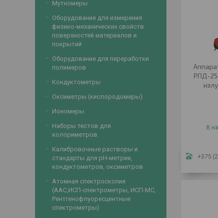
Мутномеры
Оборудование для измерения
физико-механических свойств
поверхностей материалов и
покрытий
Оборудование для переработки
Аппара
полимеров
РПД-25
Кондуктометры
излу
Оксиметры (кислородомеры)
Иономеры
Наборы тестов для
В н
колориметров
Калибровочные растворы и
+375 (2
стандарты для рН-метрии,
кондуктометров, оксиметров
Атомная спектроскопия
(ААС,ИСП-спектрометры, ИСП-МС,
Рентгенофлуоресцентные
спектрометры)