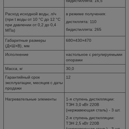
бидистиллята: 16,5
Расход исходной воды, л/ч
в режиме получения:
(при t воды от 10 °С до 12 °С
дистиллята: 110
при давлении от 0,2 до 0,4
бидистиллята: 265
МПа)
Габаритные размеры
680×430×470
(Д×Ш×В), мм
Исполнение
настольное с регулируемыми
опорами
Масса, кг
30,0
Гарантийный срок
12
эксплуатации, месяцев с даты
продажи
Нагревательные элементы
1-я ступень дистилляции:
ТЭН 3,0 кВт 220В
(нержавеющая сталь) - 3 шт.
2-я ступень дистилляции:
ТЭН 2,5 кВт 220В
(нержавеющая сталь) - 3 шт.