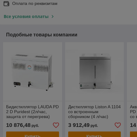
Оплата по реквизитам
Все условия оплаты
Подобные товары компании
Бидистиллятор LAUDA PD
Дистиллятор Liston A 1104
Ак
2 D Puridest (2л/час,
со встроенным
PD 
защита от перегрева)
сборником (4 л/час)
со
вод
10 876,48
3 912,49
14
руб.
руб.
Купить
Купить