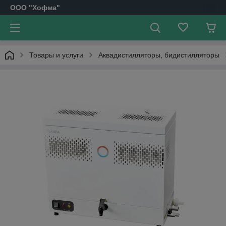
OOO "Хофма"
Товары и услуги
Аквадистилляторы, бидистилляторы