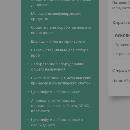
Питание:2
до доения
Мощность,
Моющие дезинфицирующие
средства
Характ
Средства для обработки вымени
после доения
ОСНОВ
Шприцы и иглы ветеринарные
Произв
Пакеты стерильные для отбора
Страна 
проб
Лабораторное оборудование
общего назначения
Информ
Очистка молока от механических
Цена:
67 
примесей и соматических клеток
Центрифуги лабораторные
Анализаторы молока на
определение жира, белка, СОМО,
плотности
Центрифуги лабораторные с
охлаждением