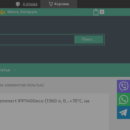
4 отзыва
Корзина
Минск, Беларусь
Поиск...
татьи
ове элементов пельтье)
ert IPP1400eco (1360 л, 0...+70°С, на