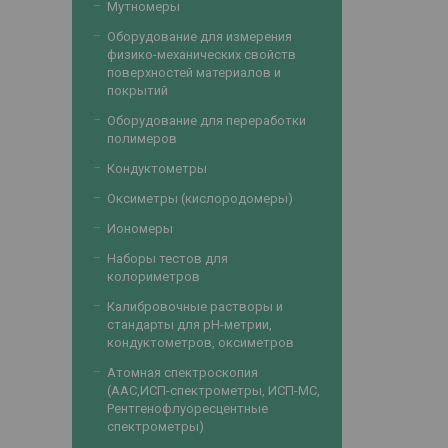
Мутномеры
Оборудование для измерения
физико-механических свойств
поверхностей материалов и
покрытий
Оборудование для переработки
полимеров
Кондуктометры
Оксиметры (кислородомеры)
Иономеры
Наборы тестов для
колориметров
Калибровочные растворы и
стандарты для рН-метрии,
кондуктометров, оксиметров
Атомная спектроскопия
(ААС,ИСП-спектрометры, ИСП-МС,
Рентгенофлуоресцентные
спектрометры)