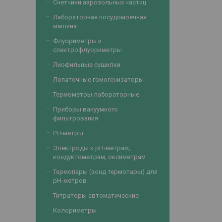
Счетчики аэрозольных частиц
Лабораторная посудомоечная
машина
Флуориметры и
спектрофлуориметры
Лиофильные сушилки
Лопаточные гомогенизаторы
Термометры лабораторные
Приборы вакуумного
фильтрования
PH-метры
Электроды к рН-метрам,
кондуктометрам, оксиметрам
Термопары (зонд термопары) для
рН-метров
Титраторы автоматические
Колориметры