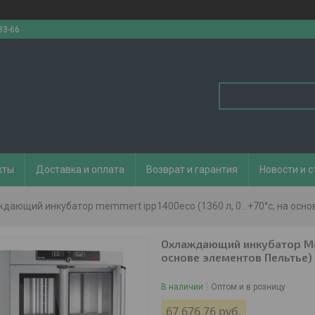
33-66
кты
Доставка и оплата
Возврат и гарантия
Новости и с
дающий инкубатор memmert ipp1400eco (1360 л, 0...+70°с, на осн
Охлаждающий инкубатор Memm
основе элементов Пельтье)
В наличии
Оптом и в розницу
67 676,76
руб.