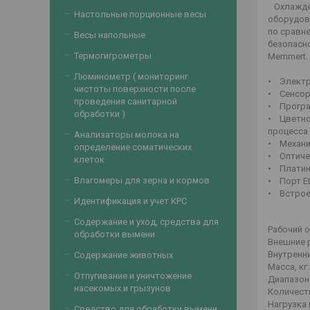
Охлажден
Настольные порционные весы
оборудов
по сравн
Весы напольные
безопасн
Термогигрометры
Memmert.
Люминометр ( мониторинг
• Электр
чистоты поверхности после
• Сенсор
проведения санитарной
• Програ
обработки )
• Цветно
процесса 
Анализаторы молока на
• Механич
определение соматических
• Оптиче
клеток
• Платин
Влагомеры для зерна и кормов
• Порт Et
• Встрое
Идентификация и учет КРС
Содержание и уход, средства для
Рабочий о
обработки вымени
Внешние р
Внутренни
Содержание животных
Масса, кг:
Отпугивание и уничтожение
Диапазон 
насекомых и грызунов
Количест
Нагрузка 
Средство для обработки вымени