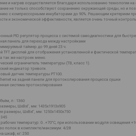
ие и нагрев осуществляется благодаря использованию технологии на 
ание не только способствуют сохранению окружающей среды, но и поз
ению с компрессорными инкубаторами до 90%. Решающим критерием при
ости и экономической эффективности, является очень точный контрол
онный PID регулятор процесса с системой самодиагностики для быстр
ная панель для перехода между настройками
ммируемый таймер до 99 дней 23 ч.
й TFT дисплей для отображения установленной и фактической темпера
а так же настроек меню.
еский ограничитель температуры (ТВ, класс 1).
ский индикатор тревоги.
овый датчик температуры РТ100.
hernet на задней панели для протоколирования процесса сушки
нная система протоколирования
бъём, л : 1360
азмеры, ШхВхГ, мм: 1435x1913x905
е размеры, ШхВхГ, мм: 1250x1450x750
 345
рабочих температур: 0...+70°С, при использовании модуля освещения +10
во полок в комплекте/максимум: 4/28
на шкаф, кг: 250