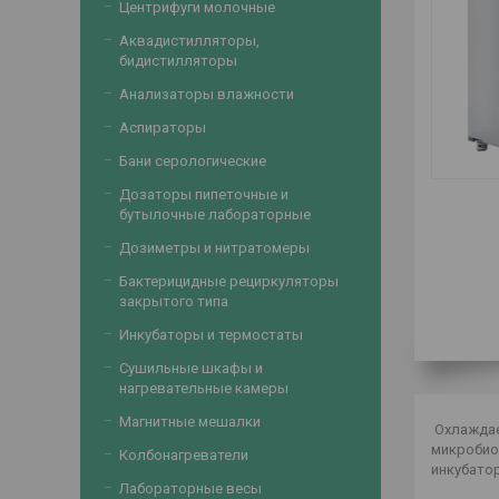
Центрифуги молочные
Аквадистилляторы,
бидистилляторы
Анализаторы влажности
Аспираторы
Бани серологические
Дозаторы пипеточные и
бутылочные лабораторные
Дозиметры и нитратомеры
Бактерицидные рециркуляторы
закрытого типа
Инкубаторы и термостаты
Сушильные шкафы и
нагревательные камеры
Магнитные мешалки
Охлаждае
микробио
Колбонагреватели
инкубатор
Лабораторные весы