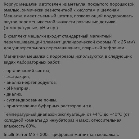
Корпус мешалки изготовлен из металла, покрытого порошковой
эмалью, химически резистентной к кислотам и щелочам.
Мешалка имеет съемный штатив, позволяющий поддерживать
внутри перемешиваемой жидкости различные датчики
(температурные, рH и пр.).
В комплект мешалки входит стандартный магнитный
перемешивающий элемент цилиндрической формы (6 х 25 мм)
для универсального перемешивания, покрытый тефлоном.
Магнитная мешалка с подогревом используются в следующих
видах лабораторных работ:
- органический синтез,
- экстракция,
- анализ нефтепродуктов,
- pH-метрия,
- диализ,
- суспендирование почвы,
- приготовление буферных растворов и т.д.
Температурный диапазон эксплуатации от +4°С до +40°С (от
холодной комнаты до инкубатора) и макс. относительная
влажность 80%.
Intelli-Stirrer MSH-300i - цифровая магнитная мешалка с