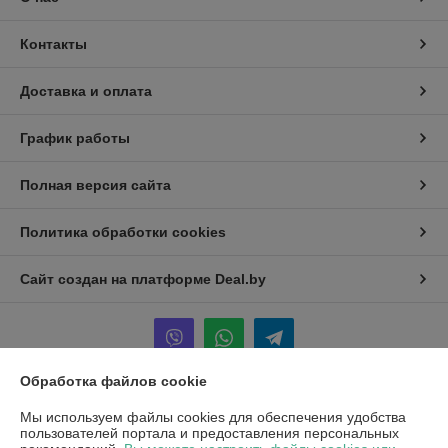
Контакты
Доставка и оплата
График работы
Полная версия сайта
Политика обработки cookies
Сайт создан на платформе Deal.by
Обработка файлов cookie
Информация для покупателя
Мы используем файлы cookies для обеспечения удобства
пользователей портала и предоставления персональных
Юридическое лицо:
ООО "ХОФМА"