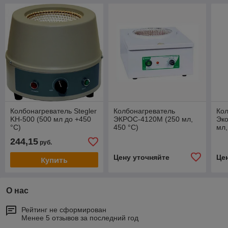
Колбонагреватель Stegler
Колбонагреватель
Кол
KН-500 (500 мл до +450
ЭКРОС-4120М (250 мл,
Эко
°C)
450 °С)
мл,
244,15
руб.
Цену уточняйте
Це
Купить
О нас
Рейтинг не сформирован
Менее 5 отзывов за последний год