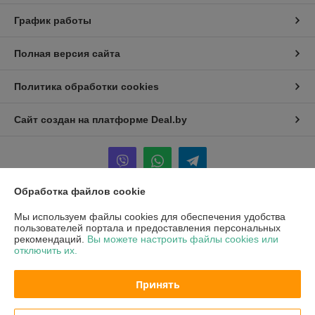
График работы
Полная версия сайта
Политика обработки cookies
Сайт создан на платформе Deal.by
Обработка файлов cookie
Информация для покупателя
Мы используем файлы cookies для обеспечения удобства
пользователей портала и предоставления персональных
Юридическое лицо:
ООО "ХОФМА"
рекомендаций.
Вы можете настроить файлы cookies или
220084, г. Минск, ул. Ф. Скорины 51, оф 302
отключить их.
Регистрационный номер ЕГР: 193780344
Принять
УНП: 193780344
Регистрационный орган: Минский горисполком