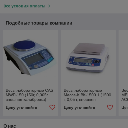
Все условия оплаты
Подобные товары компании
Весы лабораторные CAS
Весы лабораторные
Ве
MWP-150 (150г, 0,005г,
Масса-К ВК-1500.1 (1500
ME
внешняя калибровка)
г, 0,05 г, внешняя
AC
калибровка)
LСD
Цену уточняйте
Цену уточняйте
Це
вне
О нас