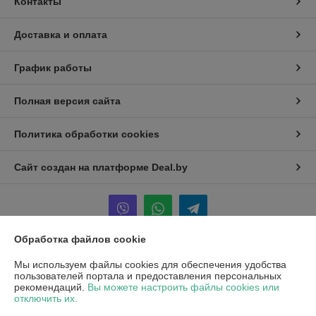
Контакты
Доставка и оплата
График работы
Полная версия сайта
Политика обработки cookies
Сайт создан на платформе Deal.by
Обработка файлов cookie
Информация для покупателя
Мы используем файлы cookies для обеспечения удобства
пользователей портала и предоставления персональных
Юридическое лицо:
ООО "ХОФМА"
рекомендаций.
Вы можете настроить файлы cookies или
220084, г. Минск, ул. Ф. Скорины 51, оф 302
отключить их.