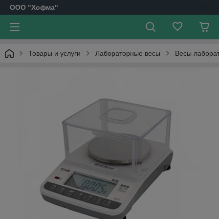
OOO "Хофма"
Товары и услуги
Лабораторные весы
Весы лаборат