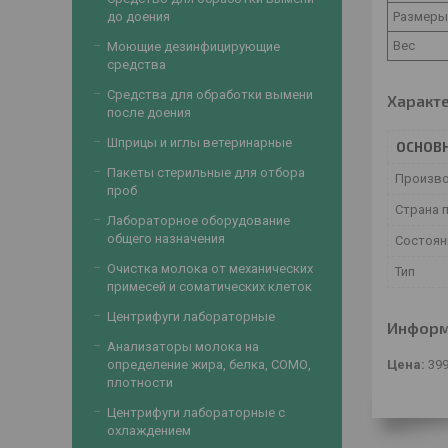
Размеры
до доения
Вес
Моющие дезинфицирующие
средства
Средства для обработки вымени
Характ
после доения
Шприцы и иглы ветеринарные
ОСНОВ
Пакеты стерильные для отбора
Произв
проб
Страна 
Лабораторное оборудование
общего назначения
Состоян
Очистка молока от механических
Тип
примесей и соматических клеток
Центрифуги лабораторные
Информ
Анализаторы молока на
Цена:
39
определение жира, белка, СОМО,
плотности
Центрифуги лабораторные с
охлаждением