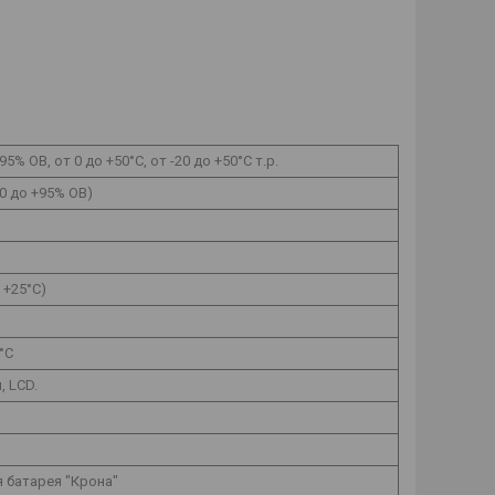
95% ОВ, от 0 до +50°C, от -20 до +50°C т.р.
10 до +95% ОВ)
и +25°C)
°C
, LCD.
я батарея "Крона"