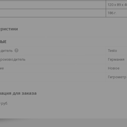
120 x 89 x 4
186 г.
еристики
НЫЕ
одитель
Testo
производитель
Германия
ие
Новое
Гигрометр
ация для заказа
9
руб.