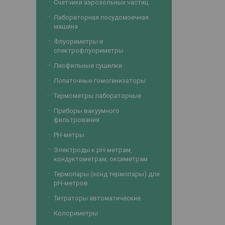
Счетчики аэрозольных частиц
Лабораторная посудомоечная
машина
Флуориметры и
спектрофлуориметры
Лиофильные сушилки
Лопаточные гомогенизаторы
Термометры лабораторные
Приборы вакуумного
фильтрования
PH-метры
Электроды к рН-метрам,
кондуктометрам, оксиметрам
Термопары (зонд термопары) для
рН-метров
Титраторы автоматические
Колориметры