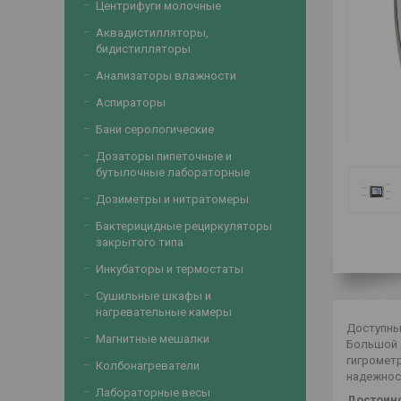
Центрифуги молочные
Аквадистилляторы,
бидистилляторы
Анализаторы влажности
Аспираторы
Бани серологические
Дозаторы пипеточные и
бутылочные лабораторные
Дозиметры и нитратомеры
Бактерицидные рециркуляторы
закрытого типа
Инкубаторы и термостаты
Сушильные шкафы и
нагревательные камеры
Доступный
Магнитные мешалки
Большой 
гигромет
Колбонагреватели
надежнос
Лабораторные весы
Достоинс