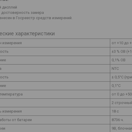
й дисплей
я достоверность замера
внесен в Госреестр средств измерений.
еские характеристики
н измерения
от +10 до +
ость
±3 % ОВ (+
ние
0,1% ОВ
а
NTC
ость
± 0,5°C (пр
ние
0,1°C
 температура
от 0 до +50
2 строчный
ь измерения
18 с
аботы от батареи
8736 ч.
реи
9В, блочна