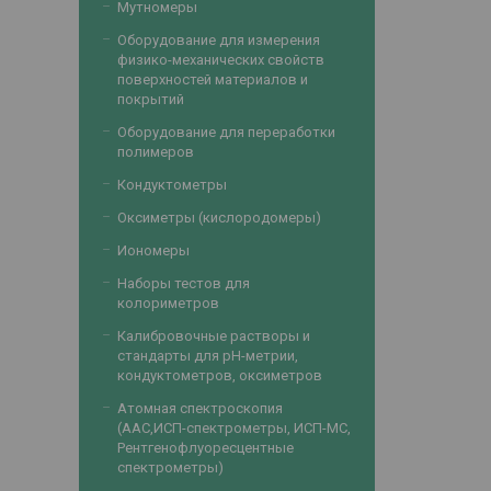
Мутномеры
Оборудование для измерения
физико-механических свойств
поверхностей материалов и
покрытий
Оборудование для переработки
полимеров
Кондуктометры
Оксиметры (кислородомеры)
Иономеры
Наборы тестов для
колориметров
Калибровочные растворы и
стандарты для рН-метрии,
кондуктометров, оксиметров
Атомная спектроскопия
(ААС,ИСП-спектрометры, ИСП-МС,
Рентгенофлуоресцентные
спектрометры)