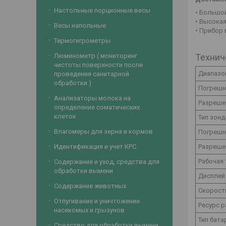
Настольные порционные весы
• Большо
• Высока
Весы напольные
• Прибор 
Термогигрометры
Технич
Люминометр ( мониторинг
чистоты поверхности после
Диапазо
проведения санитарной
обработки )
Погрешн
Анализаторы молока на
Разреше
определение соматических
клеток
Тип зонд
Влагомеры для зерна и кормов
Погрешн
Разреше
Идентификация и учет КРС
Рабочая
Содержание и уход, средства для
обработки вымени
Дисплей
Содержание животных
Скорост
Отпугивание и уничтожение
Ресурс р
насекомых и грызунов
Тип бата
Средство для обработки вымени