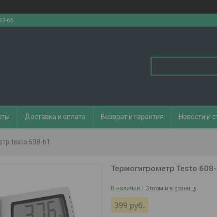
33-66
кты
Доставка и оплата
Возврат и гарантия
Новости и с
тр testo 608-h1
Термогигрометр Testo 608-
В наличии
Оптом и в розницу
399
руб.