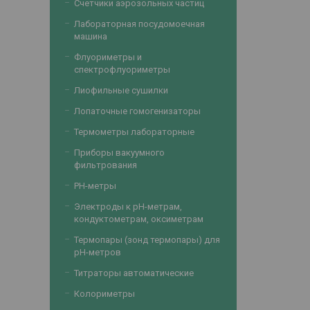
Счетчики аэрозольных частиц
Лабораторная посудомоечная
машина
Флуориметры и
спектрофлуориметры
Лиофильные сушилки
Лопаточные гомогенизаторы
Термометры лабораторные
Приборы вакуумного
фильтрования
PH-метры
Электроды к рН-метрам,
кондуктометрам, оксиметрам
Термопары (зонд термопары) для
рН-метров
Титраторы автоматические
Колориметры