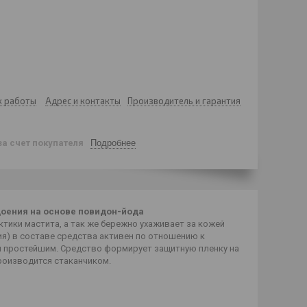
к работы
Адрес и контакты
Производитель и гарантия
за счет покупателя
Подробнее
доения на основе повидон-йода
тики мастита, а так же бережно ухаживает за кожей
ия) в составе средства активен по отношению к
и простейшим. Средство формирует защитную пленку на
роизводится стаканчиком.