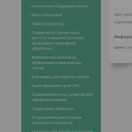
Настольные порционные весы
Цвет кра
Весы напольные
коричнев
Термогигрометры
Люминометр ( мониторинг
Информ
чистоты поверхности после
проведения санитарной
Цена:
Цен
обработки )
Анализаторы молока на
определение соматических
клеток
Влагомеры для зерна и кормов
Идентификация и учет КРС
Содержание и уход, средства для
обработки вымени
Содержание животных
Отпугивание и уничтожение
насекомых и грызунов
Средство для обработки вымени