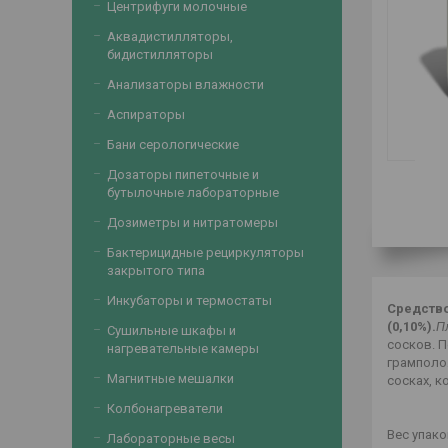
Центрифуги молочные
Аквадистилляторы,
бидистилляторы
Анализаторы влажности
Аспираторы
Бани серологические
Дозаторы пипеточные и
бутылочные лабораторные
Дозиметры и нитратомеры
Бактерицидные рециркуляторы
закрытого типа
Инкубаторы и термостаты
Средство
(0,10%).
П
Сушильные шкафы и
сосков. П
нагревательные камеры
грамполо
Магнитные мешалки
сосках, 
Колбонагреватели
Вес упаков
Лабораторные весы