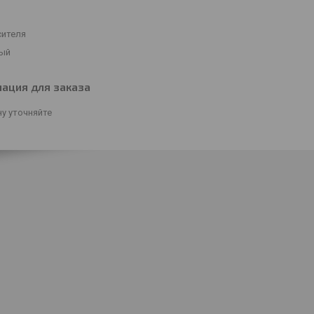
сителя
ый
ация для заказа
у уточняйте