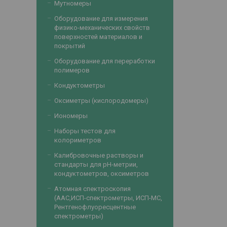
Мутномеры
Оборудование для измерения
физико-механических свойств
поверхностей материалов и
покрытий
Оборудование для переработки
полимеров
Кондуктометры
Оксиметры (кислородомеры)
Иономеры
Наборы тестов для
колориметров
Калибровочные растворы и
стандарты для рН-метрии,
кондуктометров, оксиметров
Атомная спектроскопия
(ААС,ИСП-спектрометры, ИСП-МС,
Рентгенофлуоресцентные
спектрометры)