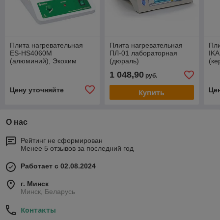
Плита нагревательная
Плита нагревательная
Пли
ES-HS4060М
ПЛ-01 лабораторная
IK
(алюминий), Экохим
(дюраль)
(ке
10 
1 048,90
руб.
Цену уточняйте
Це
Купить
О нас
Рейтинг не сформирован
Менее 5 отзывов за последний год
Работает с 02.08.2024
г. Минск
Минск, Беларусь
Контакты