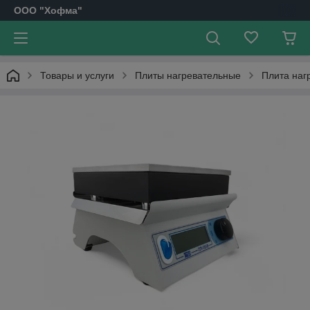
OOO "Хофма"
Товары и услуги
Плиты нагревательные
Плита наг