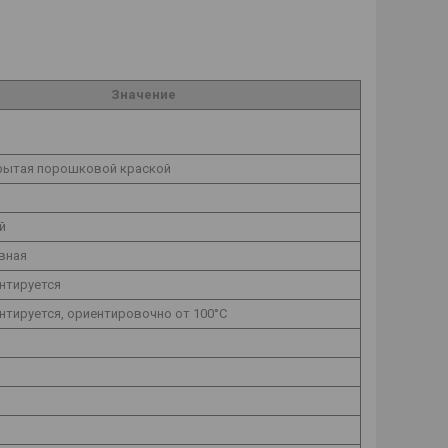
Значение
крытая порошковой краской
й
вная
нтируется
нтируется, ориентировочно от 100°С