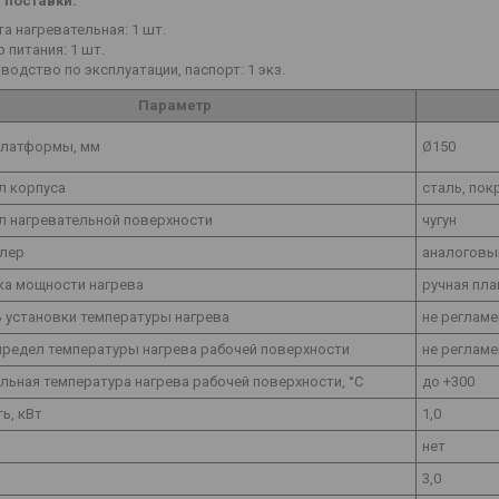
 поставки:
а нагревательная: 1 шт.
 питания: 1 шт.
водство по эксплуатации, паспорт: 1 экз.
Параметр
платформы, мм
Ø150
л корпуса
сталь, по
л нагревательной поверхности
чугун
лер
аналоговы
ка мощности нагрева
ручная пла
 установки температуры нагрева
не регламе
предел температуры нагрева рабочей поверхности
не регламе
ьная температура нагрева рабочей поверхности, °С
до +300
ь, кВт
1,0
нет
3,0