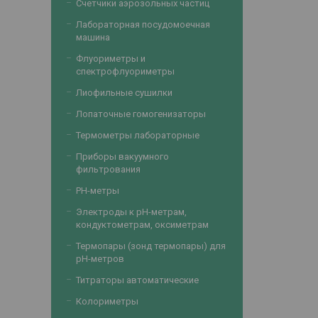
Счетчики аэрозольных частиц
Лабораторная посудомоечная
машина
Флуориметры и
спектрофлуориметры
Лиофильные сушилки
Лопаточные гомогенизаторы
Термометры лабораторные
Приборы вакуумного
фильтрования
PH-метры
Электроды к рН-метрам,
кондуктометрам, оксиметрам
Термопары (зонд термопары) для
рН-метров
Титраторы автоматические
Колориметры