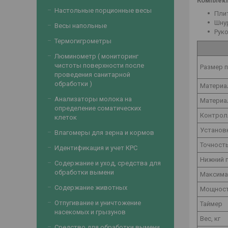
Комплект
Настольные порционные весы
Плит
Шнур
Весы напольные
Руко
Термогигрометры
Люминометр ( мониторинг
чистоты поверхности после
Размер 
проведения санитарной
обработки )
Материа
Анализаторы молока на
Материа
определение соматических
Контрол
клеток
Установ
Влагомеры для зерна и кормов
Точность
Идентификация и учет КРС
Нижний 
Содержание и уход, средства для
обработки вымени
Максимал
Содержание животных
Мощност
Отпугивание и уничтожение
Таймер
насекомых и грызунов
Вес, кг
Средство для обработки вымени