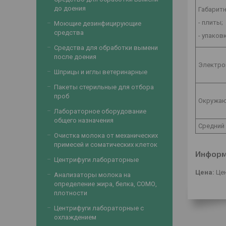
до доения
Габаритн
- плиты;
Моющие дезинфицирующие
средства
- упаков
Средства для обработки вымени
после доения
Электроп
Шприцы и иглы ветеринарные
Пакеты стерильные для отбора
проб
Окружаю
Лабораторное оборудование
общего назначения
Средний 
Очистка молока от механических
примесей и соматических клеток
Информ
Центрифуги лабораторные
Цена:
Цен
Анализаторы молока на
определение жира, белка, СОМО,
плотности
Центрифуги лабораторные с
охлаждением