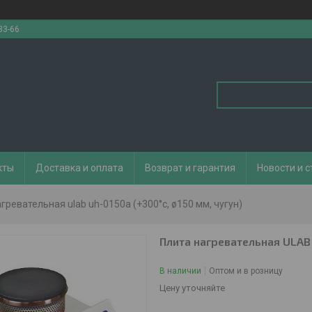
33-66
кты
Доставка и оплата
Возврат и гарантия
Новости и с
гревательная ulab uh-0150a (+300°с, ø150 мм, чугун)
Плита нагревательная ULAB 
В наличии
Оптом и в розницу
Цену уточняйте