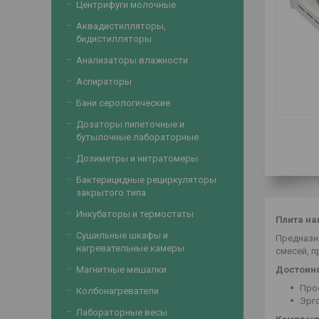
Центрифуги молочные
Аквадистилляторы,
бидистилляторы
Анализаторы влажности
Аспираторы
Бани серологические
Дозаторы пипеточные и
бутылочные лабораторные
Дозиметры и нитратомеры
Бактерицидные рециркуляторы
закрытого типа
Инкубаторы и термостаты
Плита на
Сушильные шкафы и
Предназн
нагревательные камеры
смесей, п
Достоинс
Магнитные мешалки
Про
Колбонагреватели
Эрг
Лабораторные весы