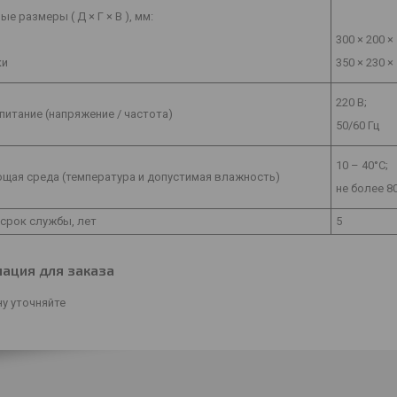
ые размеры ( Д × Г × В ), мм:
300 × 200 × 
ки
350 × 230 ×
220 В;
итание (напряжение / частота)
50/60 Гц
10 – 40°С;
щая среда (температура и допустимая влажность)
не более 8
срок службы, лет
5
ация для заказа
у уточняйте