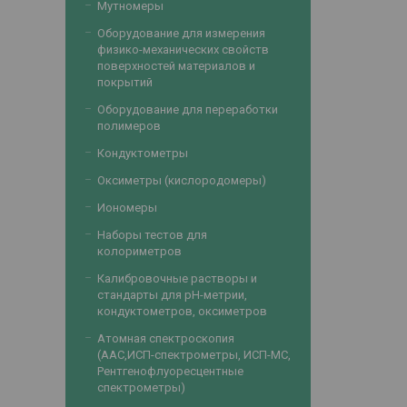
Мутномеры
Оборудование для измерения
физико-механических свойств
поверхностей материалов и
покрытий
Оборудование для переработки
полимеров
Кондуктометры
Оксиметры (кислородомеры)
Иономеры
Наборы тестов для
колориметров
Калибровочные растворы и
стандарты для рН-метрии,
кондуктометров, оксиметров
Атомная спектроскопия
(ААС,ИСП-спектрометры, ИСП-МС,
Рентгенофлуоресцентные
спектрометры)