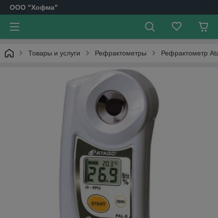
OOO "Хофма"
Товары и услуги
Рефрактометры
Рефрактометр Ata