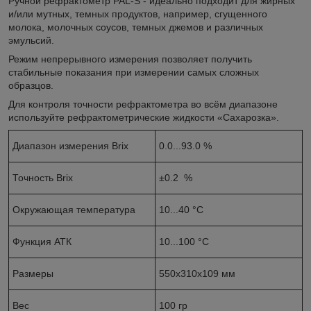
Ручной рефрактометр PAL-S - идеально подходит для жирных
и/или мутных, темных продуктов, например, сгущенного
молока, молочных соусов, темных джемов и различных
эмульсий.
Режим непрерывного измерения позволяет получить
стабильные показания при измерении самых сложных
образцов.
Для контроля точности рефрактометра во всём диапазоне
используйте рефрактометрические жидкости «Сахарозка».
Диапазон измерения Brix
0.0...93.0 %
Точность Brix
±0.2 %
Окружающая температура
10...40 °C
Функция АТК
10...100 °C
Размеры
550x310x109 мм
Вес
100 гр