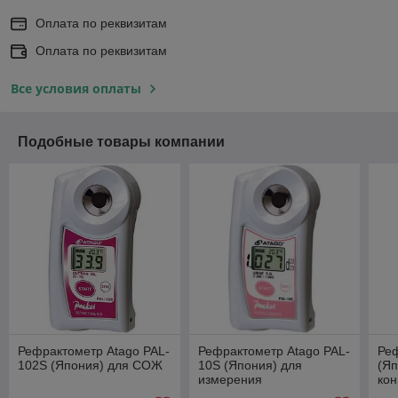
Оплата по реквизитам
Оплата по реквизитам
Все условия оплаты
Подобные товары компании
Рефрактометр Atago PAL-
Рефрактометр Atago PAL-
Реф
102S (Япония) для СОЖ
10S (Япония) для
(Яп
измерения
кон
относительной плотности
эсп