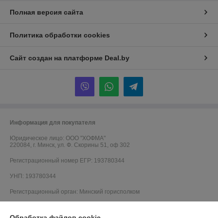
Полная версия сайта
Политика обработки cookies
Сайт создан на платформе Deal.by
Информация для покупателя
Юридическое лицо:
ООО "ХОФМА"
220084, г. Минск, ул. Ф. Скорины 51, оф 302
Регистрационный номер ЕГР: 193780344
УНП: 193780344
Регистрационный орган: Минский горисполком
Дата регистрации компании: 02.08.2024
Обработка файлов cookie