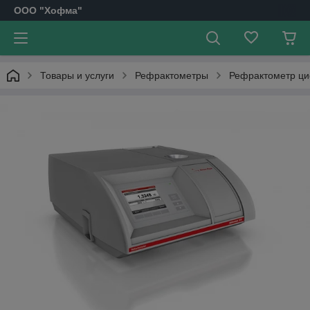
OOO "Хофма"
Товары и услуги
Рефрактометры
Рефрактометр ци