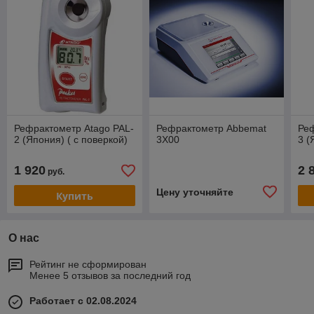
Рефрактометр Atago PAL-
Рефрактометр Abbemat
Реф
2 (Япония) ( с поверкой)
3X00
3 (
1 920
2 
руб.
Цену уточняйте
Купить
О нас
Рейтинг не сформирован
Менее 5 отзывов за последний год
Работает с 02.08.2024