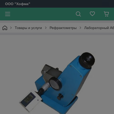
OOO "Хофма"
Товары и услуги
Рефрактометры
Лабораторный Аб