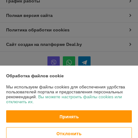
График работы
Полная версия сайта
Политика обработки cookies
Сайт создан на платформе Deal.by
Обработка файлов cookie
Информация для покупателя
Мы используем файлы cookies для обеспечения удобства
пользователей портала и предоставления персональных
Юридическое лицо:
ООО "ХОФМА"
рекомендаций.
Вы можете настроить файлы cookies или
220084, г. Минск, ул. Ф. Скорины 51, оф 302
отключить их.
Регистрационный номер ЕГР: 193780344
Принять
УНП: 193780344
Регистрационный орган: Минский горисполком
Отклонить