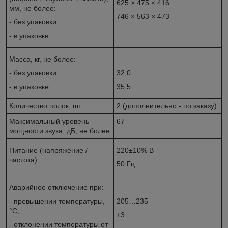
625 × 475 × 416
мм, не более:
746 × 563 × 473
- без упаковки
- в упаковке
Масса, кг, не более:
- без упаковки
32,0
- в упаковке
35,5
Количество полок, шт.
2 (дополнительно - по заказу)
Максимальный уровень
67
мощности звука, дБ, не более
Питание (напряжение /
220±10% В
частота)
50 Гц
Аварийное отключение при:
- превышении температуры,
205…235
°С;
±3
- отклонении температуры от