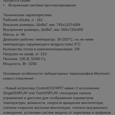
процесса сушки
• Встроенная система протоколирования
Технические характеристики:
Рабочий объём, л : 161
Внешние размеры, ШхВхГ, мм: 745х1107х584
Внутренние размеры, ШхВхГ, мм: 560х720х400
Масса, кг: 96
Диапазон рабочих температур: 30-250°С, но не ниже
температуры окружающего воздуха плюс 5°С
Количество полок в комплекте/максимум: 2/8
Нагрузка на шкаф, кг: 210
Питание: 230 В, 50/60 Гц
Мощность, Вт: 3200
Основные особенности лабораторных термошкафов Memmert
нового поколения :
- Новый котроллер ControlCOCKPIT имеет 2 исполнения
SingleDISPLAY или TwinDISPLAY, сенсорную панель
управления и дисплеи для отображения параметров
температуры, влажности, скорости вращения вентилятора,
степени открытия заслонки вентиляции, степени внутреннего
освещения, установки систем защиты от перегрева и графиков