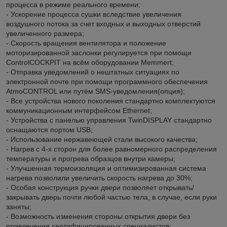
процесса в режиме реального времени;
- Ускорение процесса сушки вследствие увеличения
воздушного потока за счет входных и выходных отверстий
увеличенного размера;
- Скорость вращения вентилятора и положение
моторизированной заслонки регулируется при помощи
ControlCOCKPIT на всём оборудовании Memmert;
- Отправка уведомлений о нештатных ситуациях по
электронной почте при помощи программного обеспечения
AtmoCONTROL или путём SMS-уведомления(опция);
- Все устройства нового поколения стандартно комплектуются
коммуникационным интерфейсом Ethernet;
- Устройства с панелью управления TwinDISPLAY стандартно
оснащаются портом USB;
- Использование нержавеющей стали высокого качества;
- Нагрев с 4-х сторон для более равномерного распределения
температуры и прогрева образцов внутри камеры;
- Улучшенная термоизоляция и оптимизированная система
нагрева позволили увеличить скорость нагрева до 30%;
- Особая конструкция ручки двери позволяет открывать/
закрывать дверь почти любой частью тела, в случае, если руки
заняты;
- Возможность изменения стороны открытия двери без
привлечения сертифицированных специалистов;