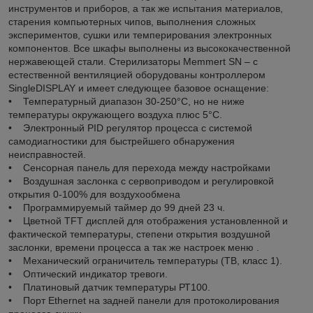
инструментов и приборов, а так же испытания материалов,
старения компьютерных чипов, выполнения сложных
экспериментов, сушки или темперирования электронных
компонентов. Все шкафы выполнены из высококачественной
нержавеющей стали. Стерилизаторы Memmert SN – с
естественной вентиляцией оборудованы контроллером
SingleDISPLAY и имеет следующее базовое оснащение:
• Температурный диапазон 30-250°С, но не ниже
температуры окружающего воздуха плюс 5°С.
• Электронный PID регулятор процесса с системой
самодиагностики для быстрейшего обнаружения
неисправностей.
• Сенсорная панель для перехода между настройками
• Воздушная заслонка с сервоприводом и регулировкой
открытия 0-100% для воздухообмена
• Программируемый таймер до 99 дней 23 ч.
• Цветной TFT дисплей для отображения установленной и
фактической температуры, степени открытия воздушной
заслонки, времени процесса а так же настроек меню .
• Механический ограничитель температуры (ТВ, класс 1).
• Оптический индикатор тревоги.
• Платиновый датчик температуры РТ100.
• Порт Ethernet на задней панели для протоколирования