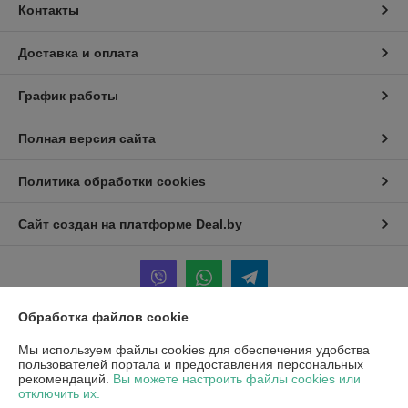
Контакты
Доставка и оплата
График работы
Полная версия сайта
Политика обработки cookies
Сайт создан на платформе Deal.by
Обработка файлов cookie
Информация для покупателя
Мы используем файлы cookies для обеспечения удобства
пользователей портала и предоставления персональных
Юридическое лицо:
ООО "ХОФМА"
рекомендаций.
Вы можете настроить файлы cookies или
220084, г. Минск, ул. Ф. Скорины 51, оф 302
отключить их.