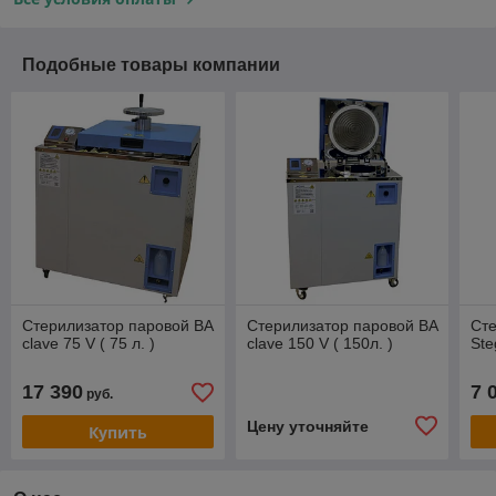
Подобные товары компании
Стерилизатор паровой BA
Стерилизатор паровой BA
Сте
clave 75 V ( 75 л. )
clave 150 V ( 150л. )
Ste
17 390
7 
руб.
Цену уточняйте
Купить