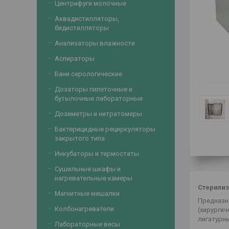
Центрифуги молочные
Аквадистилляторы,
бидистилляторы
Анализаторы влажности
Аспираторы
Бани серологические
Дозаторы пипеточные и
бутылочные лабораторные
Дозиметры и нитратомеры
Бактерицидные рециркуляторы
закрытого типа
Инкубаторы и термостаты
Сушильные шкафы и
нагревательные камеры
Стерилиз
Магнитные мешалки
Предназн
Колбонагреватели
(хирургич
лигатурны
Лабораторные весы