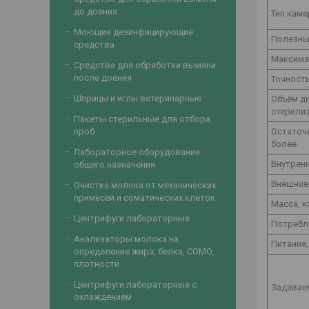
до доения
Тип кам
Моющие дезинфицирующие
Полезны
средства
Максима
Средства для обработки вымени
после доения
Точност
Шприцы и иглы ветеринарные
Объём д
стерилиз
Пакеты стерильные для отбора
Остаточн
проб
более
Лабораторное оборудование
Внутренн
общего назначения
Внешние 
Очистка молока от механических
примесей и соматических клеток
Масса, к
Центрифуги лабораторные
Потребля
Анализаторы молока на
Питание,
определение жира, белка, СОМО,
плотности
Центрифуги лабораторные с
Задавае
охлаждением