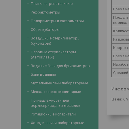
Плиты нагревательные
Время на
Рефрактометры
Предель
Поляриметры и сахариметры
номиналь
CO₂-инкубаторы
Количест
Воздушные стерилизаторы
Размеры
(сухожары)
Коррект
Паровые стерилизаторы
Время не
(Автоклавы)
Наработк
Водяные бани для бутирометров
Средний 
Бани водяные
Муфельные печи лабораторные
Информ
Мешалки верхнеприводные
Цена:
6 9
Принадлежности для
верхнеприводных мешалок
Ротационные испарители
Холодильники лабораторные