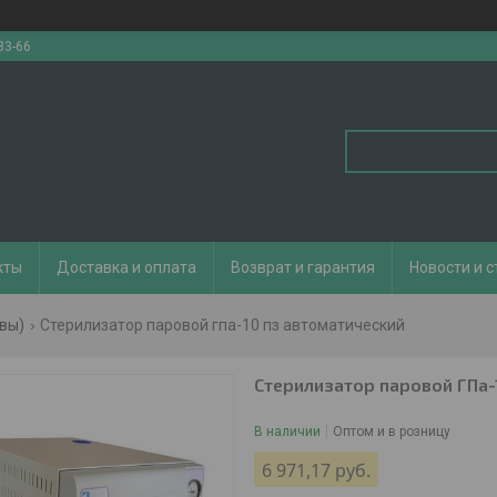
33-66
кты
Доставка и оплата
Возврат и гарантия
Новости и с
вы)
Стерилизатор паровой гпа-10 пз автоматический
Стерилизатор паровой ГПа-
В наличии
Оптом и в розницу
6 971,17
руб.