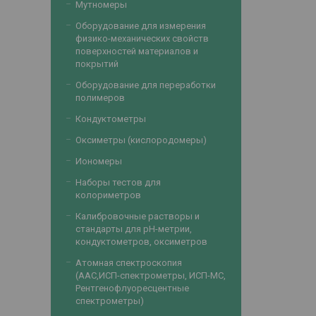
Мутномеры
Оборудование для измерения
физико-механических свойств
поверхностей материалов и
покрытий
Оборудование для переработки
полимеров
Кондуктометры
Оксиметры (кислородомеры)
Иономеры
Наборы тестов для
колориметров
Калибровочные растворы и
стандарты для рН-метрии,
кондуктометров, оксиметров
Атомная спектроскопия
(ААС,ИСП-спектрометры, ИСП-МС,
Рентгенофлуоресцентные
спектрометры)