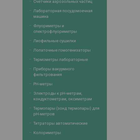
Счетчики аэрозольных частиц
Лабораторная посудомоечная
машина
Флуориметры и
спектрофлуориметры
Лиофильные сушилки
Лопаточные гомогенизаторы
Термометры лабораторные
Приборы вакуумного
фильтрования
PH-метры
Электроды к рН-метрам,
кондуктометрам, оксиметрам
Термопары (зонд термопары) для
рН-метров
Титраторы автоматические
Колориметры