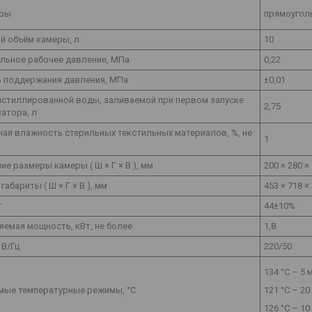
еры
прямоугол
й объём камеры, л
10
льное рабочее давление, МПа
0,22
ь поддержания давления, МПа
±0,01
истиллированной воды, заливаемой при первом запуске
2,75
атора, л
ая влажность стерильных текстильных материалов, %, не
1
ие размеры камеры ( Ш × Г × В ), мм
200 × 280 ×
габариты ( Ш × Г × В ), мм
453 × 718 ×
г
44±10%
емая мощность, кВт, не более
1,8
 В/Гц
220/50
134 °С – 5 
мые температурные режимы, °С
121 °С – 20
126 °С – 10