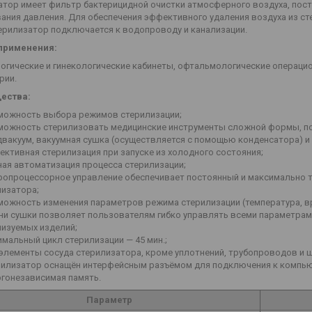
атор имеет фильтр бактерицидной очистки атмосферного воздуха, пост
ания давления. Для обеспечения эффективного удаления воздуха из ст
терилизатор подключается к водопроводу и канализации.
применения:
огические и гинекологические кабинеты, офтальмологические операци
рии.
ества:
можность выбора режимов стерилизации;
можность стерилизовать медицинские инструменты сложной формы, по
двакуум, вакуумная сушка (осуществляется с помощью конденсатора) и
ктивная стерилизация при запуске из холодного состояния;
ная автоматизация процесса стерилизации;
ропроцессорное управление обеспечивает постоянный и максимально 
лизатора;
можность изменения параметров режима стерилизации (температура, в
ни сушки позволяет пользователям гибко управлять всеми параметрами
лизуемых изделий;
мальный цикл стерилизации — 45 мин.;
 элементы сосуда стерилизатора, кроме уплотнений, трубопроводов и 
рилизатор оснащён интерфейсным разъёмом для подключения к компью
ргонезависимая память.
Параметр