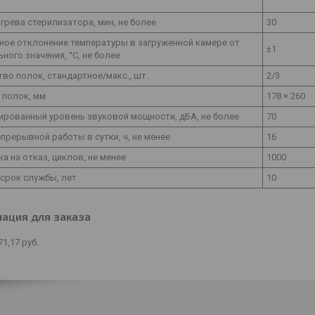
грева стерилизатора, мин, не более
30
ное отклонение температуры в загруженной камере от
±1
ного значения, °С, не более
во полок, стандартное/макс., шт.
2/3
 полок, мм
178 × 260
ированный уровень звуковой мощности, дБА, не более
70
прерывной работы в сутки, ч, не менее
16
а на отказ, циклов, не менее
1000
срок службы, лет
10
ация для заказа
71,17
руб.