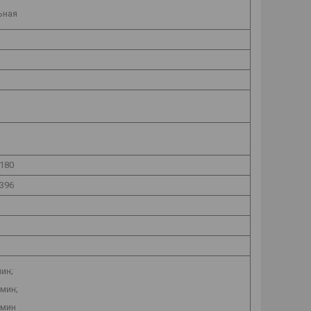
ьная
 180
 396
мин;
 мин;
 мин