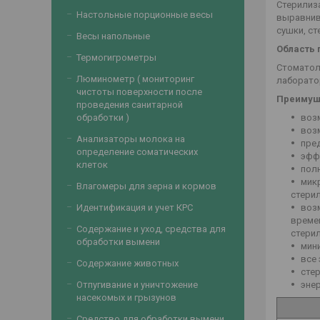
Стерилиз
Настольные порционные весы
выравнив
сушки, с
Весы напольные
Область 
Термогигрометры
Стоматол
Люминометр ( мониторинг
лаборато
чистоты поверхности после
Преимущ
проведения санитарной
воз
обработки )
воз
Анализаторы молока на
пре
определение соматических
эффе
клеток
пол
мик
Влагомеры для зерна и кормов
стери
воз
Идентификация и учет КРС
време
Содержание и уход, средства для
стери
обработки вымени
мини
все
Содержание животных
сте
эне
Отпугивание и уничтожение
насекомых и грызунов
Средство для обработки вымени