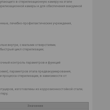
упающего в стерилизационную камеру на этапе
ерилизационной камеры и для обеспечения вакуумной
онные, лечебно-профилактические учреждения,
лые внутри, с малыми отверстиями;
 быстрый цикл стерилизации;
точный контроль параметров и функций
ремя), параметров этапа предвакуумирования,
 процесса стерилизации, в зависимости от
штуцеров, изготовлены из коррозионностойкой стали;
теру;
Значение