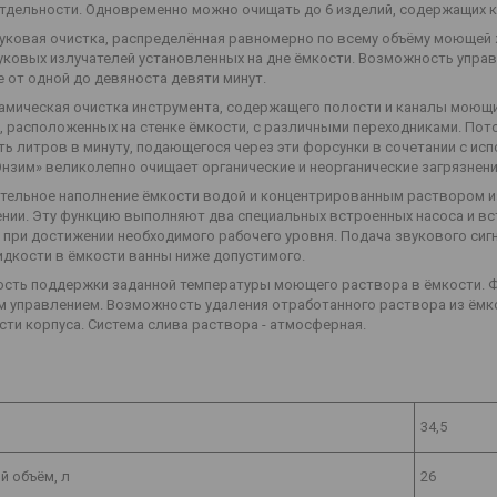
 отдельности. Одновременно можно очищать до 6 изделий, содержащих 
уковая очистка, распределённая равномерно по всему объёму моющей ж
уковых излучателей установленных на дне ёмкости. Возможность упра
 от одной до девяноста девяти минут.
амическая очистка инструмента, содержащего полости и каналы моющ
, расположенных на стенке ёмкости, с различными переходниками. П
ть литров в минуту, подающегося через эти форсунки в сочетании с 
нзим» великолепно очищает органические и неорганические загрязнения
тельное наполнение ёмкости водой и концентрированным раствором и
нии. Эту функцию выполняют два специальных встроенных насоса и в
при достижении необходимого рабочего уровня. Подача звукового сигн
идкости в ёмкости ванны ниже допустимого.
сть поддержки заданной температуры моющего раствора в ёмкости. Ф
 управлением. Возможность удаления отработанного раствора из ёмко
сти корпуса. Система слива раствора - атмосферная.
34,5
й объём, л
26