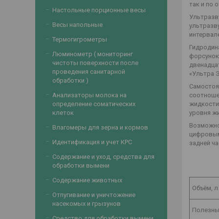
так и по
Настольные порционные весы
Ультразв
Весы напольные
ультразв
интервале
Термогигрометры
Гидродин
Люминометр ( мониторинг
форсунок
чистоты поверхности после
двенадца
проведения санитарной
«Ультра Э
обработки )
Самостоя
Анализаторы молока на
соотноше
определение соматических
жидкости 
клеток
уровня ж
Возможно
Влагомеры для зерна и кормов
цифровым
Идентификация и учет КРС
задней ча
Содержание и уход, средства для
обработки вымени
Содержание животных
Объём, л
Отпугивание и уничтожение
насекомых и грызунов
Полезны
Средство для обработки вымени