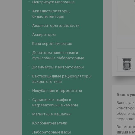
Центрифуги молочные
Аквадистилляторы,
бидистилляторы
Анализаторы влажности
Аспираторы
Бани серологические
Дозаторы пипеточные и
бутылочные лабораторные
Дозиметры и нитратомеры
Бактерицидные рециркуляторы
закрытого типа
Инкубаторы и термостаты
Ванна ул
Сушильные шкафы и
Ванна ул
нагревательные камеры
конструк
обеспечи
Магнитные мешалки
персонал
Колбонагреватели
Возможно
Лабораторные весы
двумя ме