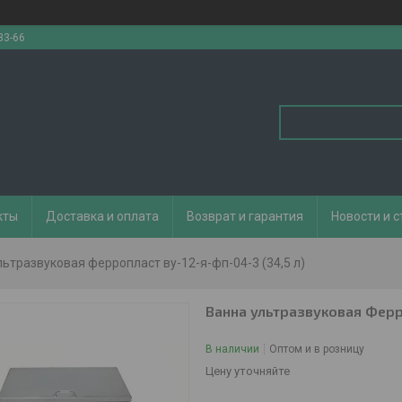
33-66
кты
Доставка и оплата
Возврат и гарантия
Новости и с
льтразвуковая ферропласт ву-12-я-фп-04-3 (34,5 л)
Ванна ультразвуковая Ферр
В наличии
Оптом и в розницу
Цену уточняйте