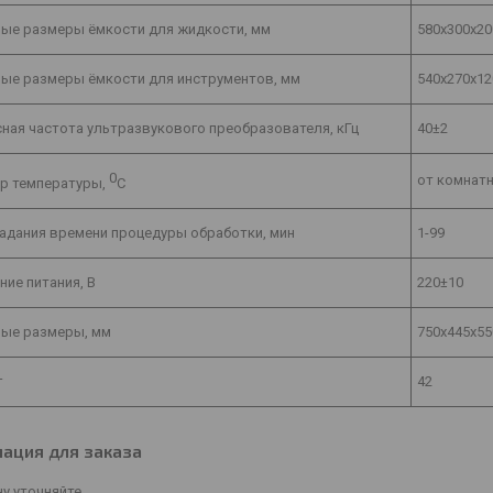
ные размеры ёмкости для жидкости, мм
580х300х20
ные размеры ёмкости для инструментов, мм
540х270х12
ная частота ультразвукового преобразователя, кГц
40±2
0
от комнатн
ор температуры,
C
адания времени процедуры обработки, мин
1-99
ие питания, В
220±10
ные размеры, мм
750х445х55
г
42
ация для заказа
у уточняйте