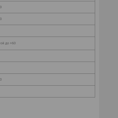
0
0
ой до +60
0