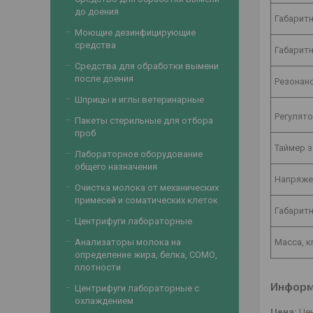
до доения
Габарит
Моющие дезинфицирующие
средства
Габарит
Средства для обработки вымени
после доения
Резонанс
Шприцы и иглы ветеринарные
Регулят
Пакеты стерильные для отбора
проб
Таймер з
Лабораторное оборудование
общего назначения
Напряжен
Очистка молока от механических
примесей и соматических клеток
Габарит
Центрифуги лабораторные
Анализаторы молока на
Масса, к
определение жира, белка, СОМО,
плотности
Информ
Центрифуги лабораторные с
охлаждением
Цена:
Цен