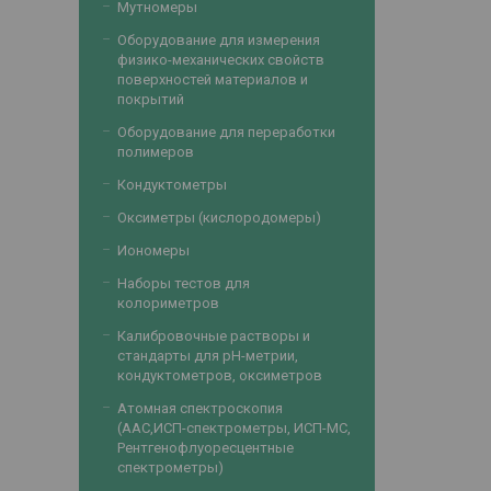
Мутномеры
Оборудование для измерения
физико-механических свойств
поверхностей материалов и
покрытий
Оборудование для переработки
полимеров
Кондуктометры
Оксиметры (кислородомеры)
Иономеры
Наборы тестов для
колориметров
Калибровочные растворы и
стандарты для рН-метрии,
кондуктометров, оксиметров
Атомная спектроскопия
(ААС,ИСП-спектрометры, ИСП-МС,
Рентгенофлуоресцентные
спектрометры)