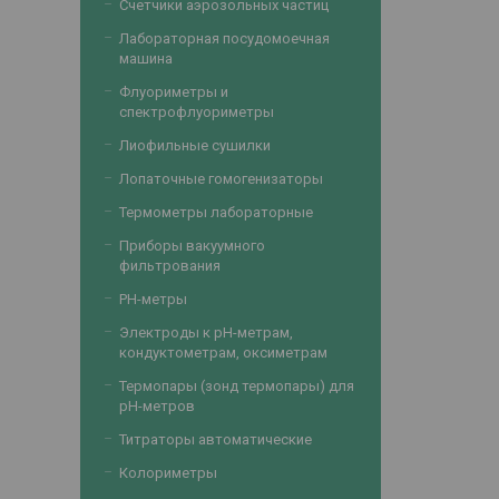
Счетчики аэрозольных частиц
Лабораторная посудомоечная
машина
Флуориметры и
спектрофлуориметры
Лиофильные сушилки
Лопаточные гомогенизаторы
Термометры лабораторные
Приборы вакуумного
фильтрования
PH-метры
Электроды к рН-метрам,
кондуктометрам, оксиметрам
Термопары (зонд термопары) для
рН-метров
Титраторы автоматические
Колориметры