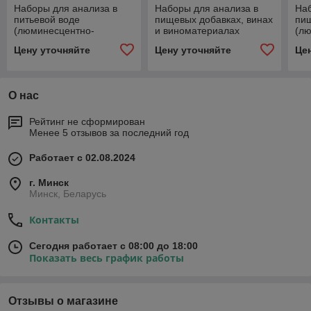
Наборы для анализа в
Наборы для анализа в
Наб
питьeвой воде
пищевых добавках, винах
пи
(люминесцентно-
и виноматериалах
(л
фотометрический метод)
(капиллярный
фо
Цену уточняйте
Цену уточняйте
Це
электрофорез)
О нас
Рейтинг не сформирован
Менее 5 отзывов за последний год
Работает с 02.08.2024
г. Минск
Минск, Беларусь
Контакты
Сегодня работает с 08:00 до 18:00
Показать весь график работы
Отзывы о магазине