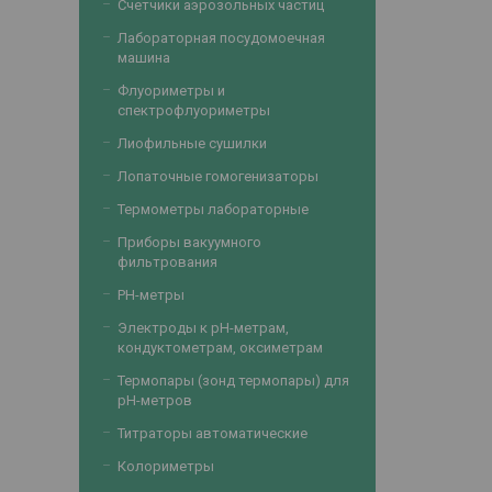
Счетчики аэрозольных частиц
Лабораторная посудомоечная
машина
Флуориметры и
спектрофлуориметры
Лиофильные сушилки
Лопаточные гомогенизаторы
Термометры лабораторные
Приборы вакуумного
фильтрования
PH-метры
Электроды к рН-метрам,
кондуктометрам, оксиметрам
Термопары (зонд термопары) для
рН-метров
Титраторы автоматические
Колориметры