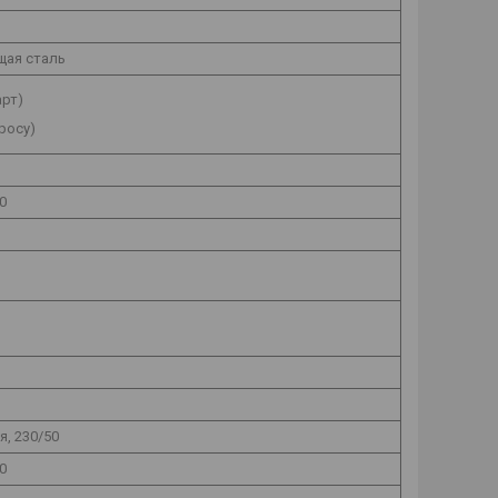
ая сталь
арт)
просу)
0
, 230/50
0