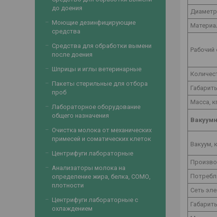
до доения
Диаметр
Моющие дезинфицирующие
Материа
средства
Средства для обработки вымени
Рабочий 
после доения
Шприцы и иглы ветеринарные
Количест
Пакеты стерильные для отбора
Габарит
проб
Масса, к
Лабораторное оборудование
общего назначения
Вакуумн
Очистка молока от механических
примесей и соматических клеток
Вакуум, 
Центрифуги лабораторные
Произво
Анализаторы молока на
Потребл
определение жира, белка, СОМО,
плотности
Сеть эле
Центрифуги лабораторные с
Габарит
охлаждением