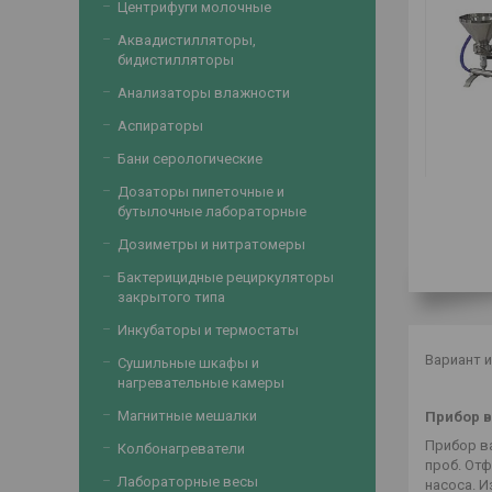
Центрифуги молочные
Аквадистилляторы,
бидистилляторы
Анализаторы влажности
Аспираторы
Бани серологические
Дозаторы пипеточные и
бутылочные лабораторные
Дозиметры и нитратомеры
Бактерицидные рециркуляторы
закрытого типа
Инкубаторы и термостаты
Вариант и
Сушильные шкафы и
нагревательные камеры
ПВФ-47/
Магнитные мешалки
Прибор в
Прибор в
Колбонагреватели
проб. От
Лабораторные весы
насоса. 