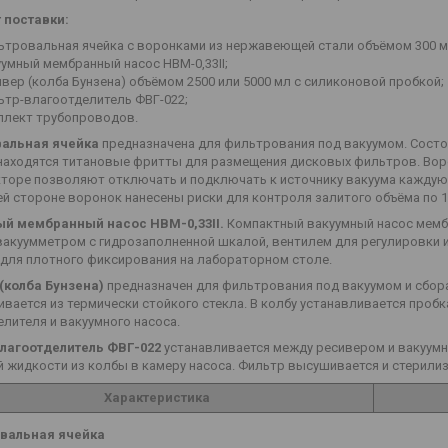
 поставки:
ьтровальная ячейка с воронками из нержавеющей стали объёмом 300 м
умный мембранный насос НВМ-0,33II;
вер (колба Бунзена) объёмом 2500 или 5000 мл с силиконовой пробкой;
ьтр-влагоотделитель ФВГ-022;
плект трубопроводов.
альная ячейка
предназначена для фильтрования под вакуумом. Состои
находятся титановые фритты для размещения дисковых фильтров. Вор
кторе позволяют отключать и подключать к источнику вакуума каждую
й стороне воронок нанесены риски для контроля залитого объёма по 1
й мембранный насос НВМ-0,33II.
Компактный вакуумный насос мембр
вакуумметром с гидрозаполненной шкалой, вентилем для регулировки и
 для плотного фиксирования на лабораторном столе.
(колба Бунзена)
предназначен для фильтрования под вакуумом и сбора
вается из термически стойкого стекла. В колбу устанавливается проб
лителя и вакуумного насоса.
лагоотделитель ФВГ-022
устанавливается между ресивером и вакуум
й жидкости из колбы в камеру насоса. Фильтр высушивается и стерили
Характеристика
вальная ячейка