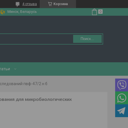
4 отзыва
Корзина
Минск, Беларусь
Поиск...
татьи
следований пвф-47/2 н б
ования для микробиологических