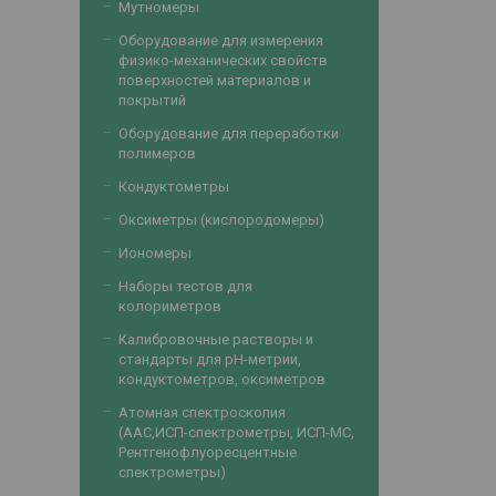
Мутномеры
Оборудование для измерения
физико-механических свойств
поверхностей материалов и
покрытий
Оборудование для переработки
полимеров
Кондуктометры
Оксиметры (кислородомеры)
Иономеры
Наборы тестов для
колориметров
Калибровочные растворы и
стандарты для рН-метрии,
кондуктометров, оксиметров
Атомная спектроскопия
(ААС,ИСП-спектрометры, ИСП-МС,
Рентгенофлуоресцентные
спектрометры)