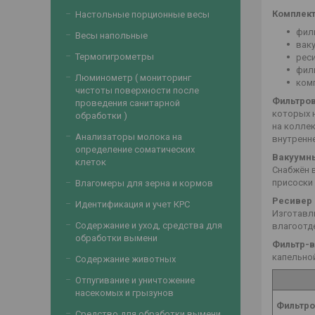
Комплект
Настольные порционные весы
фил
Весы напольные
ваку
Термогигрометры
реси
фил
Люминометр ( мониторинг
ком
чистоты поверхности после
Фильтров
проведения санитарной
которых 
обработки )
на колле
Анализаторы молока на
внутренне
определение соматических
Вакуумны
клеток
Снабжён 
присоски
Влагомеры для зерна и кормов
Ресивер 
Идентификация и учет КРС
Изготавли
Содержание и уход, средства для
влагоотде
обработки вымени
Фильтр-в
капельно
Содержание животных
Отпугивание и уничтожение
насекомых и грызунов
Фильтро
Средство для обработки вымени