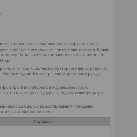
л;
т из коллектора с основаниями, на верхнем торце
онки крепятся к основаниям при помощи зажимов. Краны
 воронку. Воронки отполированы и не имеют швов. На
00 мл.
анного типа для систем лабораторного фильтрования.
 сброса вакуума. Имеет транспортировочную ручку и
 фильтрата в приборах с вакуумным насосом.
ка с отверстием для штуцера на подключении фильтра-
ным насосом с целью предотвращения попадания
зуется автоклавированием.
Параметр