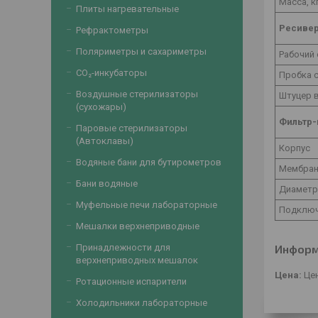
Масса, к
Плиты нагревательные
Ресивер
Рефрактометры
Поляриметры и сахариметры
Рабочий 
CO₂-инкубаторы
Пробка 
Воздушные стерилизаторы
Штуцер в
(сухожары)
Фильтр-
Паровые стерилизаторы
(Автоклавы)
Корпус
Водяные бани для бутирометров
Мембра
Бани водяные
Диаметр
Муфельные печи лабораторные
Подключ
Мешалки верхнеприводные
Информ
Принадлежности для
верхнеприводных мешалок
Цена:
Цен
Ротационные испарители
Холодильники лабораторные