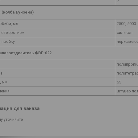
г
7
 (колба Бунзена)
объём, мл
2500, 5000
с отверстием
силикон
 пробку
нержавеющ
влагоотделитель ФВГ-022
полипропи
на
политетра
, мм
65
ения
штуцер по
ация для заказа
у уточняйте