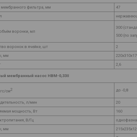
 мембранного фильтра, мм
47
л
нержавеющ
300 (станд
объём воронки, мл
500 (по за
во воронок в ячейке, шт
2
ы, мм
220х310х17
г
2,6
ый мембранный насос НВМ-0,33II
2
до -0,8
кгс/см
дительность, л/мин
20
яемая мощность, Вт
160
ктропитания, В/Гц
однофазная
ы, мм
215х235х12