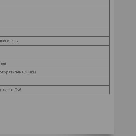
ая сталь
лен
фторэтилен 0,2 мкм
д шланг Ду6