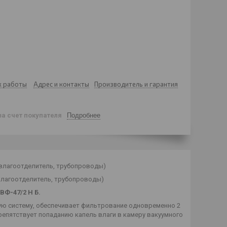
к работы
Адрес и контакты
Производитель и гарантия
за счет покупателя
Подробнее
р-влагоотделитель, трубопроводы)
оотделитель, трубопроводы)
Ф-47/2 Н Б.
ю систему, обеспечивает фильтрование одновременно 2
репятствует попаданию капель влаги в камеру вакуумного