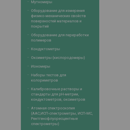
Мутномеры
Оборудование для измерения
физико-механических свойств
поверхностей материалов и
покрытий
Оборудование для переработки
полимеров
Кондуктометры
Оксиметры (кислородомеры)
Иономеры
Наборы тестов для
колориметров
Калибровочные растворы и
стандарты для рН-метрии,
кондуктометров, оксиметров
Атомная спектроскопия
(ААС,ИСП-спектрометры, ИСП-МС,
Рентгенофлуоресцентные
спектрометры)