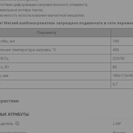
утствие деформации нагревательного элемента;
имальные потери тепла;
можность использования магнитной мешалки.
! Мягкий колбонагреватель запрещено подключать в сеть перемен
Параметр
олбы, мл
100
ьная температура нагрева, °С
450
 В/Гц
220/50
ь, Вт
85
ы, мм
185×115×9
г
0,7
еристики
НЫЕ АТРИБУТЫ
одитель
LOIP
производитель
Россия