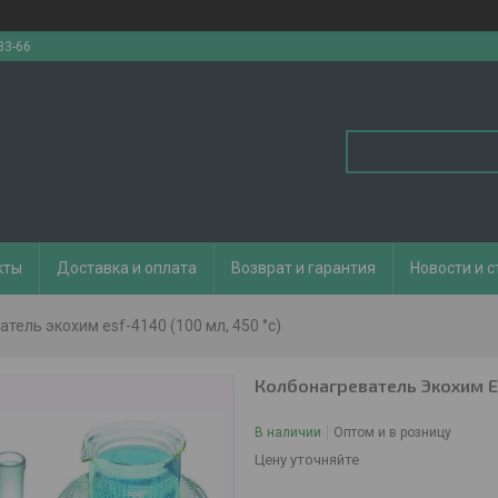
33-66
кты
Доставка и оплата
Возврат и гарантия
Новости и с
тель экохим esf-4140 (100 мл, 450 °с)
Колбонагреватель Экохим ES
В наличии
Оптом и в розницу
Цену уточняйте