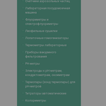
Счетчики аэрозольных частиц
Лабораторная посудомоечная
машина
Флуориметры и
спектрофлуориметры
Лиофильные сушилки
Лопаточные гомогенизаторы
Термометры лабораторные
Приборы вакуумного
фильтрования
PH-метры
Электроды к рН-метрам,
кондуктометрам, оксиметрам
Термопары (зонд термопары) для
рН-метров
Титраторы автоматические
Колориметры