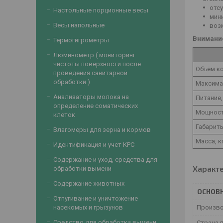
отс
Настольные порционные весы
мин
Весы напольные
воз
Внимание
Термогигрометры
Люминометр ( мониторинг
чистоты поверхности после
Объём к
проведения санитарной
обработки )
Максимал
Анализаторы молока на
Питание,
определение соматических
Мощност
клеток
Габарит
Влагомеры для зерна и кормов
Масса, к
Идентификация и учет КРС
Содержание и уход, средства для
Характ
обработки вымени
Содержание животных
ОСНОВ
Отпугивание и уничтожение
Произв
насекомых и грызунов
Средство для обработки вымени
Страна 