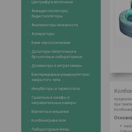
Центрифуги молочные
Аквадистилляторы,
бидистилляторы
Анализаторы влажности
Аспираторы
Бани серологические
Дозаторы пипеточные и
бутылочные лабораторные
Дозиметры и нитратомеры
Бактерицидные рециркуляторы
закрытого типа
Инкубаторы и термостаты
Колбон
Сушильные шкафы и
предназна
нагревательные камеры
при темпе
Колбонагр
Магнитные мешалки
Основн
Колбонагреватели
наг
Лабораторные весы
стекло